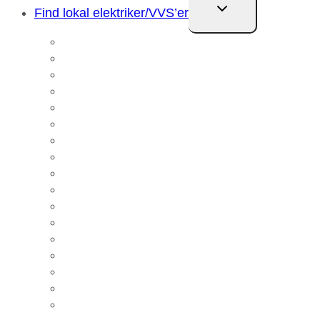
Skift
Find lokal elektriker/VVS’er
undermenu
Elektriker Aalborg
Elektriker Amager
Elektriker Avedøre
Elektriker Ballerup
Elektriker Glostrup
Elektriker Hvidovre
Elektriker København
Elektriker Nørresundby
Elektriker Rødovre
Elektriker Svenstrup
Elektriker Taastrup
Elektriker Valby
VVS Aalborg
VVS Klarup
VVS Storvorde
VVS Svenstrup
VVS Vodskov