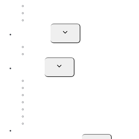
Entreprise
Svagstrøm
Termografi
Skift
Job & Karriere
undermenu
Ledige stillinger
Bliv Lærling
Skift
Om Uggerly
undermenu
Medarbejdere
Om Uggerly
Nyheder
Ledelse og Økonomi
Certificeringer
Vi tager ansvar
Sponsorater
Referencer