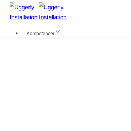
Fortsæt
til
indhold
Kompetencer