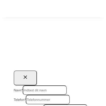
Vil du ringes op?
Navn
*
Telefon
*