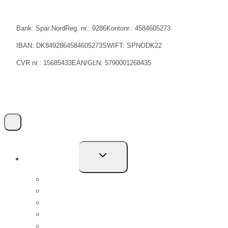
Bank: Spar Nord
Reg. nr.: 9286
Kontonr.: 4584605273
IBAN: DK8492864584605273
SWIFT: SPNODK22
CVR nr.: 15685433
EAN/GLN: 5790001268435
Skift
Kompetencer
undermenu
El-Privat
El-Erhverv
VVS-privat
VVS-erhverv
Typehuse