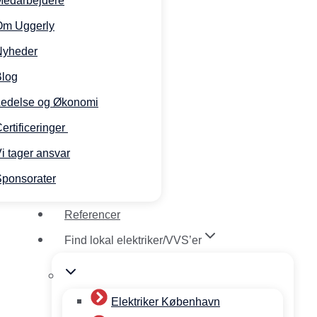
Medarbejdere
Om Uggerly
Nyheder
Blog
Ledelse og Økonomi
ertificeringer
i tager ansvar
ponsorater
Referencer
Find lokal elektriker/VVS’er
Elektriker København