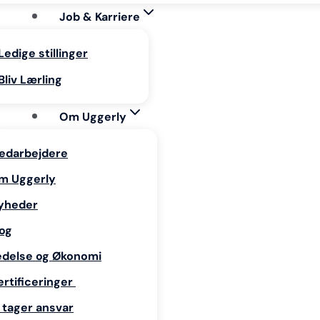
Job & Karriere
Ledige stillinger
Bliv Lærling
Om Uggerly
edarbejdere
m Uggerly
yheder
log
edelse og Økonomi
ertificeringer
 tager ansvar