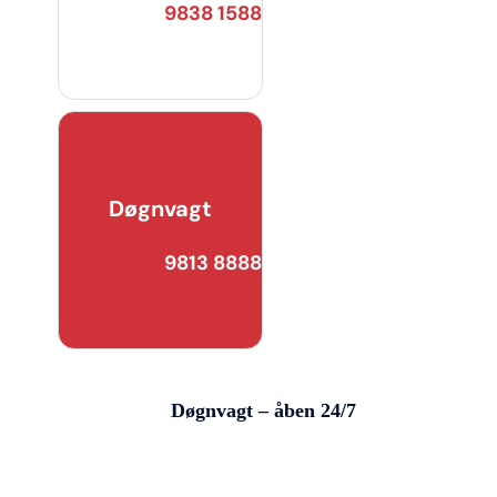
9838 1588
Døgnvagt
9813 8888
Døgnvagt – åben 24/7