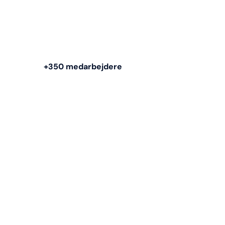
+350 medarbejdere
Hos os er du altid i
trygge hænder