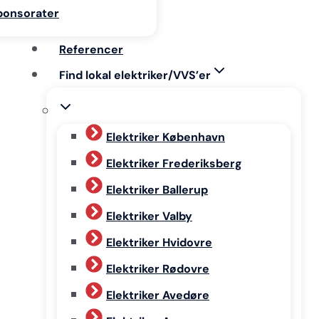
ponsorater
Referencer
Find lokal elektriker/VVS’er
Elektriker København
Elektriker Frederiksberg
Elektriker Ballerup
Elektriker Valby
Elektriker Hvidovre
Elektriker Rødovre
Elektriker Avedøre