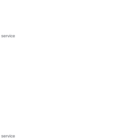
g service
g service