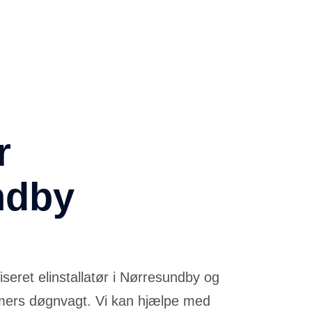
r
ndby
riseret elinstallatør i Nørresundby og
imers døgnvagt. Vi kan hjælpe med