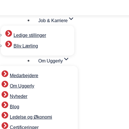
Job & Karriere
Ledige stillinger
Bliv Lærling
Om Uggerly
Medarbejdere
Om Uggerly
Nyheder
Blog
Ledelse og Økonomi
Certificeringer