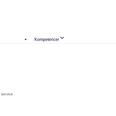
Fortsæt
til
Kompetencer
indhold
g service