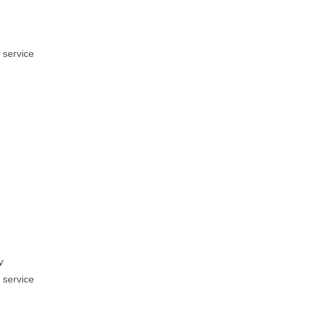
g service
v
g service