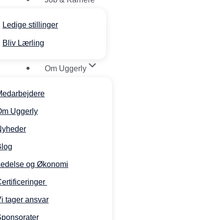
Ledige stillinger
Bliv Lærling
Om Uggerly
Medarbejdere
Om Uggerly
Nyheder
Blog
Ledelse og Økonomi
ertificeringer
i tager ansvar
ponsorater