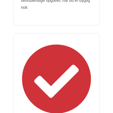
selvstændige opgaver, når du er dygtig
nok