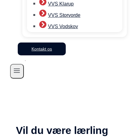
VVS Klarup
VVS Storvorde
VVS Vodskov
Kontakt os
Vil du være lærling