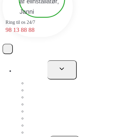
Ring til os 24/7
98 13 88 88
Skift
Kompetencer
undermenu
El-Privat
El-Erhverv
VVS-privat
VVS-erhverv
Typehuse
Entreprise
Svagstrøm
Termografi