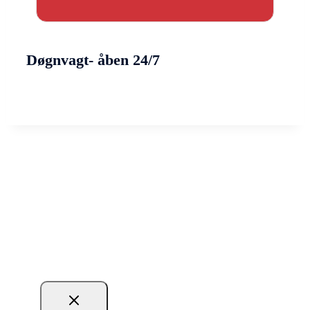
Døgnvagt- åben 24/7
Vil du ringes op?