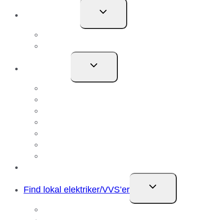
Skift
Job & Karriere
undermenu
Ledige stillinger
Bliv Lærling
Skift
Om Uggerly
undermenu
Medarbejdere
Om Uggerly
Nyheder
Ledelse og Økonomi
Certificeringer
Vi tager ansvar
Sponsorater
Referencer
Skift
Find lokal elektriker/VVS’er
undermenu
Elektriker Aalborg