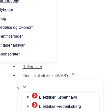
Om Uggerly
Nyheder
Blog
Ledelse og Økonomi
ertificeringer
i tager ansvar
ponsorater
Referencer
Find lokal elektriker/VVS’er
Elektriker København
Elektriker Frederiksberg