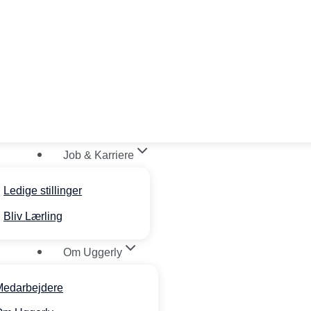
Job & Karriere
Ledige stillinger
Bliv Lærling
Om Uggerly
Medarbejdere