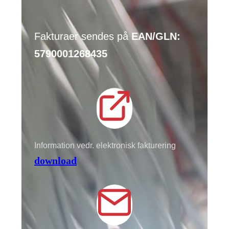
Fakturaer sendes på
EAN/GLN:
5790001268435
Information vedr. elektronisk fakturering
download