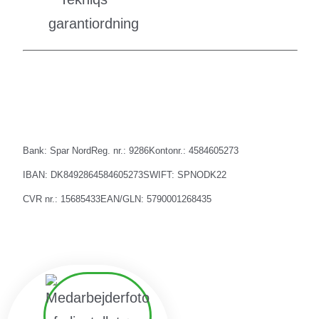
Bank: Spar Nord
Reg. nr.: 9286
Kontonr.: 4584605273
IBAN: DK8492864584605273
SWIFT: SPNODK22
CVR nr.: 15685433
EAN/GLN: 5790001268435