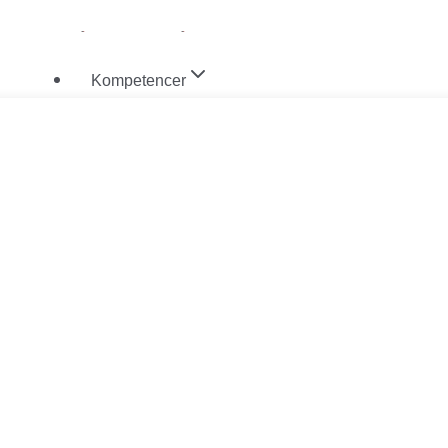
Fortsæt
til
Kompetencer
indhold