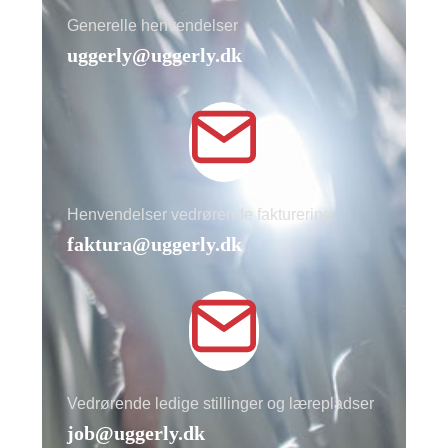
Generelle henvendelser
uggerly@uggerly.dk
Henvendelser vedrørende fakturering
faktura@uggerly.dk
Vedrørende ledige stillinger og lærepladser
job@uggerly.dk