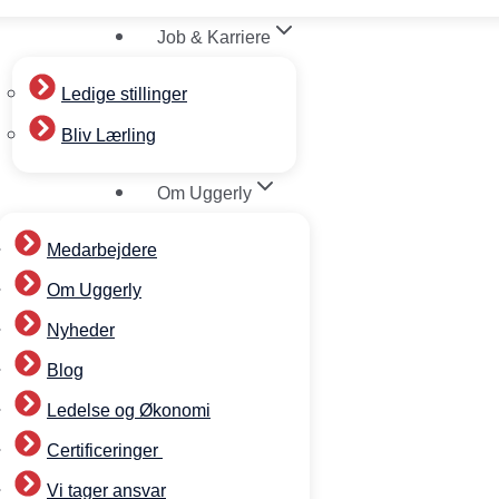
Job & Karriere
Ledige stillinger
Bliv Lærling
Om Uggerly
Medarbejdere
Om Uggerly
Nyheder
Blog
Ledelse og Økonomi
Certificeringer
Vi tager ansvar