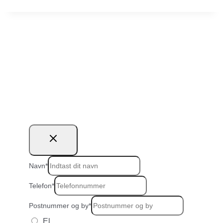
Vil du ringes op?
Navn
*
Telefon
*
Postnummer og by
*
El