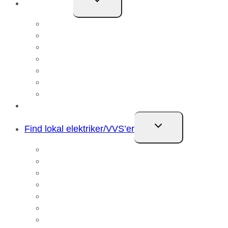
Om Uggerly
undermenu
Medarbejdere
Om Uggerly
Nyheder
Ledelse og Økonomi
Certificeringer
Vi tager ansvar
Sponsorater
Referencer
Skift
Find lokal elektriker/VVS’er
undermenu
Elektriker Aalborg
Elektriker Amager
Elektriker Avedøre
Elektriker Ballerup
Elektriker Glostrup
Elektriker Hvidovre
Elektriker København