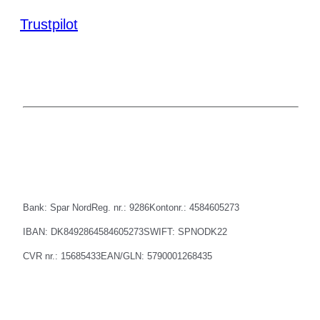
Trustpilot
Bank: Spar Nord
Reg. nr.: 9286
Kontonr.: 4584605273
IBAN: DK8492864584605273
SWIFT: SPNODK22
CVR nr.: 15685433
EAN/GLN: 5790001268435