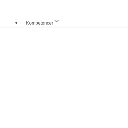
Fortsæt
til
Kompetencer
indhold