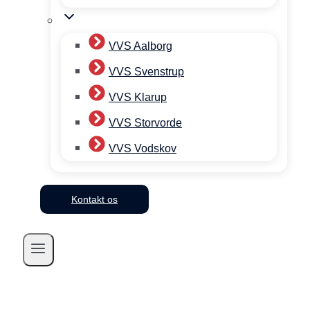
VVS Aalborg
VVS Svenstrup
VVS Klarup
VVS Storvorde
VVS Vodskov
Kontakt os