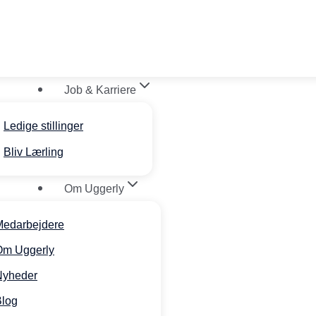
Job & Karriere
Ledige stillinger
Bliv Lærling
Om Uggerly
Medarbejdere
Om Uggerly
Nyheder
Blog