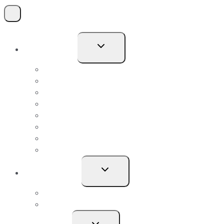
Skift
Kompetencer
undermenu
El-Privat
El-Erhverv
VVS-privat
VVS-erhverv
Typehuse
Entreprise
Svagstrøm
Termografi
Skift
Job & Karriere
undermenu
Ledige stillinger
Bliv Lærling
Skift