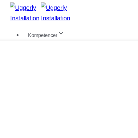
Fortsæt
til
indhold
Kompetencer