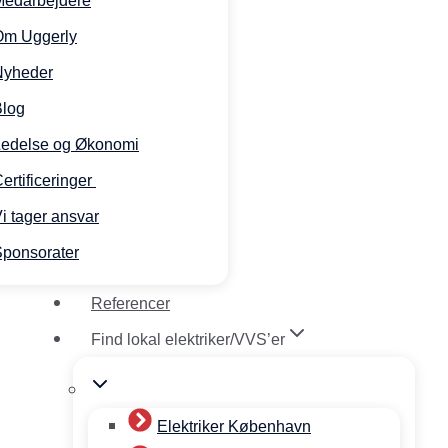
Medarbejdere
Om Uggerly
Nyheder
Blog
Ledelse og Økonomi
ertificeringer
i tager ansvar
ponsorater
Referencer
Find lokal elektriker/VVS’er
Elektriker København