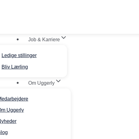
Job & Karriere
Ledige stillinger
Bliv Lærling
Om Uggerly
Medarbejdere
Om Uggerly
Nyheder
Blog