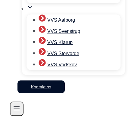
VVS Aalborg
VVS Svenstrup
VVS Klarup
VVS Storvorde
VVS Vodskov
Kontakt os