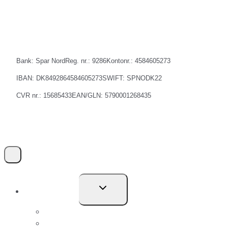
Bank: Spar Nord
Reg. nr.: 9286
Kontonr.: 4584605273
IBAN: DK8492864584605273
SWIFT: SPNODK22
CVR nr.: 15685433
EAN/GLN: 5790001268435
Skift
Kompetencer
undermenu
El-Privat
El-Erhverv