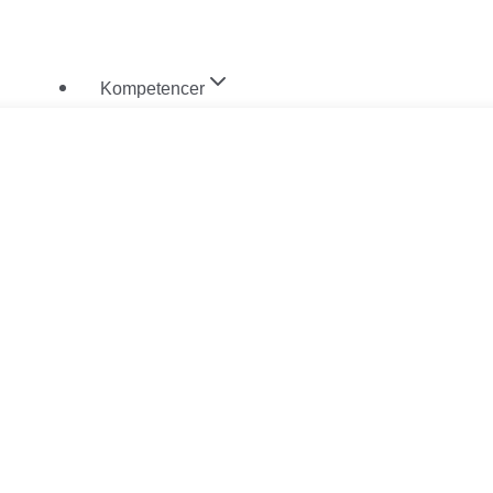
Fortsæt
til
Kompetencer
indhold