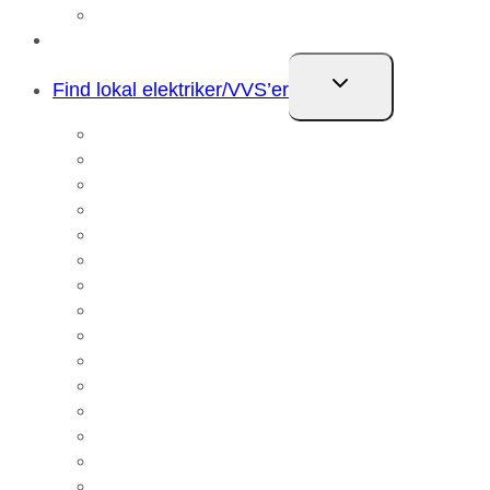
Sponsorater
Referencer
Skift
Find lokal elektriker/VVS’er
undermenu
Elektriker Aalborg
Elektriker Amager
Elektriker Avedøre
Elektriker Ballerup
Elektriker Glostrup
Elektriker Hvidovre
Elektriker København
Elektriker Nørresundby
Elektriker Rødovre
Elektriker Svenstrup
Elektriker Taastrup
Elektriker Valby
VVS Aalborg
VVS Klarup
VVS Storvorde